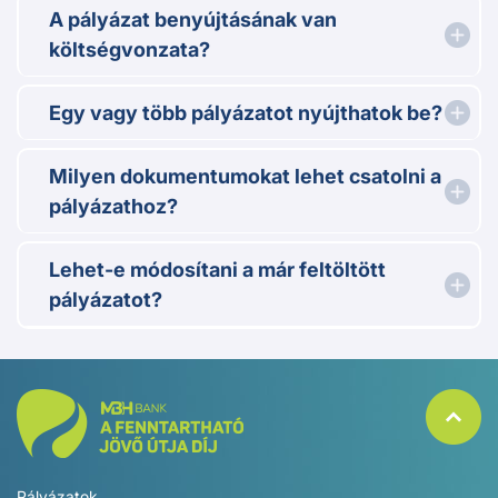
Gyakori kérdések
Kik pályázhatnak?
A Fenntartható Jövő Útja Díjra az MBH Bank
ügyfelei pályázhatnak, 2025. január 1-je után
indított, már lezárt kezdeményezésekkel. A
Pályázó csak akkor pályázhat, ha bejegyzett
székhelye Magyarországon van.
Meddig és hogyan tudom benyújtani a
pályázatomat?
A pályázat benyújtásának van
költségvonzata?