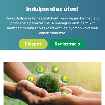
A Pályázatról
Az MBH Bank Fenntartható Jövő Útja Díj olyan vállalatokat
ismer el, amelyek kiemelkedő eredményeket értek el a
környezeti, társadalmi vagy vállalatirányítási
fenntarthatóság terén. A díj célja, hogy teret adjon a jó
gyakorlatok megosztásának, és inspirálja a hazai üzleti
szférát a felelős működésre. Pályázni 2025. január 1-je után
indított, már lezárt ESG-projektekkel lehet, három
kategóriában. Olyan kezdeményezéseket díjazunk, melyek
védik a környezetet, javítják a munkavállalók, az ügyfelek
és a helyi közösségek jólétét, vagy támogatják a jó
vállalatirányítási struktúrák kialakítását. Kattintson, és
tudjon meg többet!
Bővebben
Induljon el az úton!