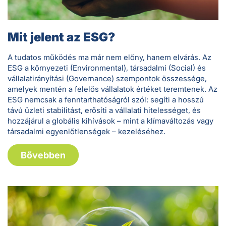
Regisztráljon új felhasználóként, vagy lépjen be meglévő
profiljába a pályázáshoz. A benyújtás előtt bármikor
mentheti munkáját piszkozatként, és nyomon követheti
annak státuszát.
Belépés
Regisztráció