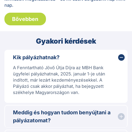
A fenntartható jövő bankja
Az MBH Bank Magyarország egyik vezető, univerzális
pénzintézete, amely korszerű és felelősen kialakított
pénzügyi megoldásaival szolgálja ki lakossági és vállalati
ügyfeleit. Meghatározó piaci szerepünkből és országos
jelenlétünkből fakadóan aktívan támogatjuk a helyi
közösségeket, miközben a fenntarthatóság előmozdítását
is kiemelt feladatunknak tekintjük. ESG-stratégiánk világos
célokra, mérhető eredményekre és nemzetközi
sztenderdekre épül. Hiszünk abban, hogy a pénzügyi
szektor érdemben hozzájárulhat a környezeti és társadalmi
kihívások megoldásához – és mi ezért dolgozunk nap mint
nap.
Bővebben