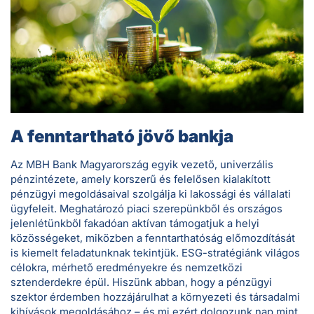
Mit jelent az ESG?
A tudatos működés ma már nem előny, hanem elvárás. Az
ESG a környezeti (Environmental), társadalmi (Social) és
vállalatirányítási (Governance) szempontok összessége,
amelyek mentén a felelős vállalatok értéket teremtenek. Az
ESG nemcsak a fenntarthatóságról szól: segíti a hosszú
távú üzleti stabilitást, erősíti a vállalati hitelességet, és
hozzájárul a globális kihívások – mint a klímaváltozás vagy
társadalmi egyenlőtlenségek – kezeléséhez.
Bővebben