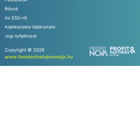
Egy vagy több pályázatot nyújthatok be?
Milyen dokumentumokat lehet csatolni a
pályázathoz?
Lehet-e módosítani a már feltöltött
pályázatot?
Pályázatok
Rólunk
Az ESG-ről